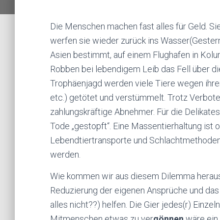
Die Menschen machen fast alles für Geld. Si
werfen sie wieder zurück ins Wasser(Gestern
Asien bestimmt, auf einem Flughafen in Kol
Robben bei lebendigem Leib das Fell über d
Trophäenjagd werden viele Tiere wegen ihrer
etc.) getötet und verstümmelt. Trotz Verbote
zahlungskräftige Abnehmer. Für die Delikat
Tode „gestopft“. Eine Massentierhaltung ist o
Lebendtiertransporte und Schlachtmethode
werden.
Wie kommen wir aus diesem Dilemma heraus
Reduzierung der eigenen Ansprüche und das
alles nicht??) helfen. Die Gier jedes(r) Einzel
Mitmenschen etwas zu ver
gönnen
wäre ein 