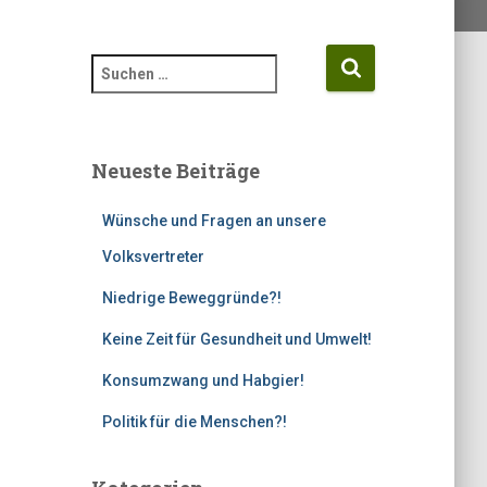
S
u
c
h
e
Neueste Beiträge
n
n
Wünsche und Fragen an unsere
a
c
Volksvertreter
h
Niedrige Beweggründe?!
:
Keine Zeit für Gesundheit und Umwelt!
Konsumzwang und Habgier!
Politik für die Menschen?!