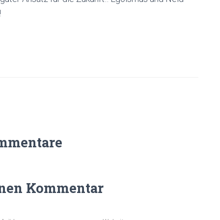
!
mmentare
inen Kommentar