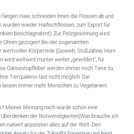
e fangen Haie, schneiden ihnen die Flossen ab und
 wurden wieder Haifischflossen, zum Export für
umbien beschlagnahmt). Zur Pelzgewinnung wird
ie Ohren gezogen! Bei der sogenannten
 wertvollen Körperteile (Geweih, Stoßzähne, Horn
n wird weltweit munter weiter „gewildert“, für
esse Gänsestopfleber werden immer noch Tiere zu
hne Tierquälerei fast nicht möglich. Die
n lassen immer mehr Menschen zu Vegetariern
? Meiner Meinung nach würde schon eine
 Überdenken der Notwendigkeiten(Was brauche ich
nen ruiniert ansonsten alles auf der Welt. Den
guter Ansatz für die Zukunft!! Egoismus und Neid