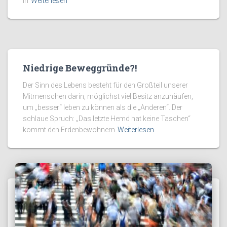
in
Weiterlesen
Niedrige Beweggründe?!
Der Sinn des Lebens besteht für den Großteil unserer
Mitmenschen darin, möglichst viel Besitz anzuhäufen,
um „besser“ leben zu können als die „Anderen“. Der
schlaue Spruch: „Das letzte Hemd hat keine Taschen“
kommt den Erdenbewohnern
Weiterlesen