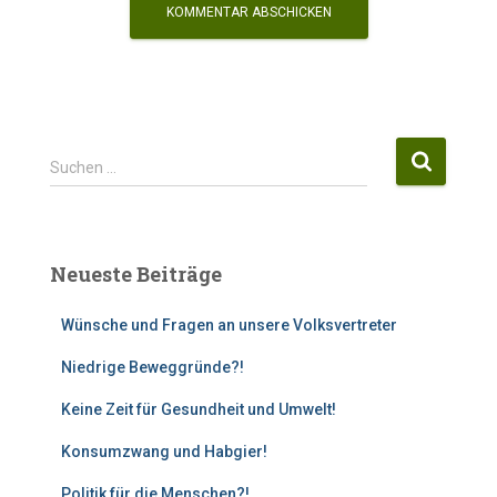
S
Suchen …
u
c
h
e
Neueste Beiträge
n
n
Wünsche und Fragen an unsere Volksvertreter
a
c
Niedrige Beweggründe?!
h
:
Keine Zeit für Gesundheit und Umwelt!
Konsumzwang und Habgier!
Politik für die Menschen?!