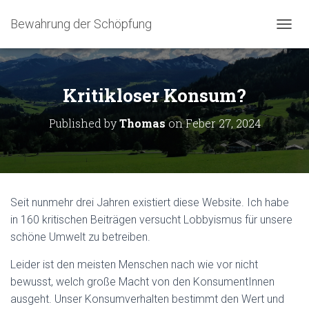
Bewahrung der Schöpfung
NAVIG
Kritikloser Konsum?
Published by
Thomas
on
Feber 27, 2024
Seit nunmehr drei Jahren existiert diese Website. Ich habe
in 160 kritischen Beiträgen versucht Lobbyismus für unsere
schöne Umwelt zu betreiben.
Leider ist den meisten Menschen nach wie vor nicht
bewusst, welch große Macht von den KonsumentInnen
ausgeht. Unser Konsumverhalten bestimmt den Wert und