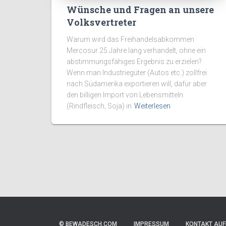
Wünsche und Fragen an unsere
Volksvertreter
Warum wird das Freihandelsabkommen
Mercosur 25 Jahre lang verhandelt, ohne ein
abstimmungsfähiges Ergebnis zu erzielen?
Wenn man Industriegüter (Autos etc.) zollfrei
nach Südamerika exportieren will, dafür aber
den billigen Import von Lebensmitteln
(Rindfleisch, Soja) in
Weiterlesen
© BEWADESCH.COM
IMPRESSUM
KONTAKT AU