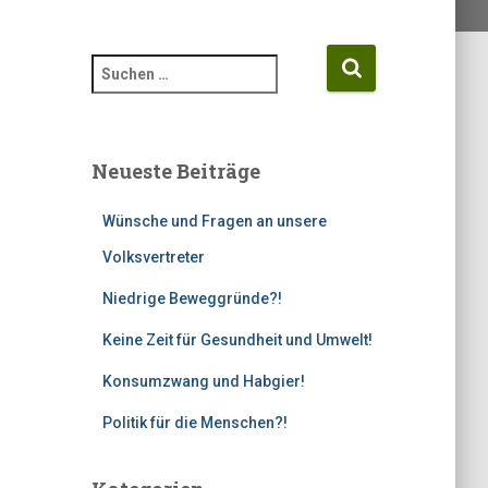
S
u
c
h
e
Neueste Beiträge
n
n
Wünsche und Fragen an unsere
a
c
Volksvertreter
h
Niedrige Beweggründe?!
:
Keine Zeit für Gesundheit und Umwelt!
Konsumzwang und Habgier!
Politik für die Menschen?!