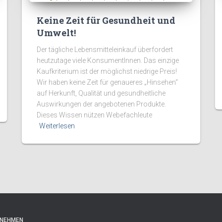
Keine Zeit für Gesundheit und
Umwelt!
Der tägliche Lebensmitteleinkauf überfordert
heutzutage viele KonsumentInnen. Das einzige
Kaufkriterium ist der möglichst niedrige Preis!
Wir haben keine Zeit für genaueres „Hinsehen“
auf Herkunft, Qualität und gesundheitliche
Auswirkungen der angebotenen Produkte.
Dieses Wissen nützen Webefachleute
Weiterlesen
FNEHMEN