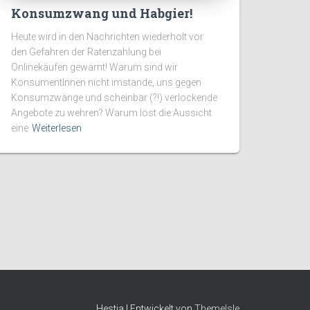
Konsumzwang und Habgier!
Heute wird in den Nachrichten wiederholt vor
den Gefahren der Ratenzahlung bei
Onlinekäufen gewarnt! Warum sind wir
KonsumentInnen nicht imstande, uns gegen
Konsumzwänge und scheinbar (?!) verlockende
Angebote zu wehren? Warum löst die Aussicht
eine
Weiterlesen
Hestia | Entwickelt von
ThemeIsle