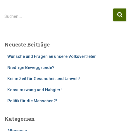
S
Suchen …
u
c
h
e
Neueste Beiträge
n
n
Wünsche und Fragen an unsere Volksvertreter
a
c
Niedrige Beweggründe?!
h
:
Keine Zeit für Gesundheit und Umwelt!
Konsumzwang und Habgier!
Politik für die Menschen?!
Kategorien
Allgemein