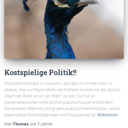
Kostspielige Politik!!
Die politische Kultur in unserem Land gibt mir immer mehr zu
denken. Das wichtigste Motto der Parteien scheint mir der Spruch
„Nach der Wahl ist vor der Wahl“ zu sein. Die Flut an
parlamentarischen Untersuchungsausschüssen kostet dem
Steuerzahler Millionen, bringt aber praktisch keinen Nutzen, außer
gegenseitige Beschuldigungen und Propaganda für
Weiterlesen
Von
Thomas
, vor
3 Jahren