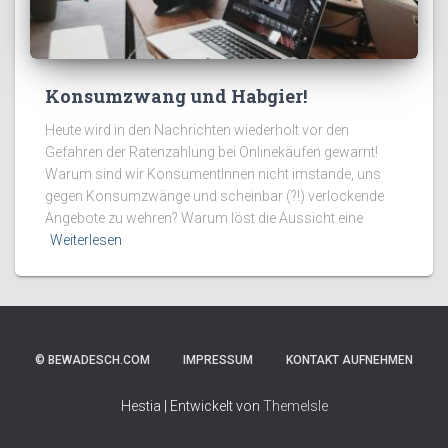
Konsumzwang und Habgier!
Heute wird in den Nachrichten wiederholt vor den
Gefahren der Ratenzahlung bei Onlinekäufen gewarnt!
Warum sind wir KonsumentInnen nicht imstande, uns
gegen Konsumzwänge und scheinbar (?!) verlockende
Angebote zu wehren? Warum löst die Aussicht eine
Weiterlesen
© BEWADESCH.COM
IMPRESSUM
KONTAKT AUFNEHMEN
Hestia | Entwickelt von
ThemeIsle