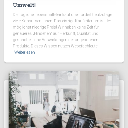
Umwelt!
Der tägliche Lebensmitteleinkauf überfordert heutzutage
viele KonsumentInnen. Das einzige Kaufkriterium ist der
möglichst niedrige Preis! Wir haben keine Zeit für
genaueres „Hinsehen“ auf Herkunft, Qualität und
gesundheitliche Auswirkungen der angebotenen
Produkte. Dieses Wissen nützen Webefachleute
Weiterlesen