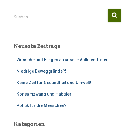
S
Suchen …
u
c
h
e
Neueste Beiträge
n
n
Wünsche und Fragen an unsere Volksvertreter
a
c
Niedrige Beweggründe?!
h
:
Keine Zeit für Gesundheit und Umwelt!
Konsumzwang und Habgier!
Politik für die Menschen?!
Kategorien