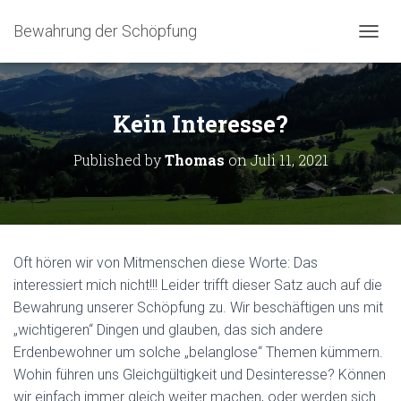
Bewahrung der Schöpfung
NAVIG
Kein Interesse?
Published by
Thomas
on
Juli 11, 2021
Oft hören wir von Mitmenschen diese Worte: Das
interessiert mich nicht!!! Leider trifft dieser Satz auch auf die
Bewahrung unserer Schöpfung zu. Wir beschäftigen uns mit
„wichtigeren“ Dingen und glauben, das sich andere
Erdenbewohner um solche „belanglose“ Themen kümmern.
Wohin führen uns Gleichgültigkeit und Desinteresse? Können
wir einfach immer gleich weiter machen, oder werden sich