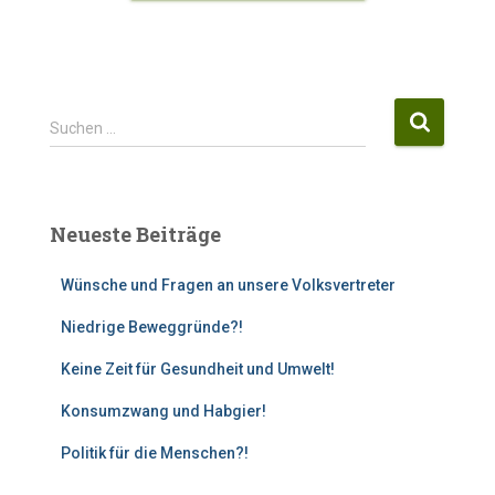
S
Suchen …
u
c
h
e
Neueste Beiträge
n
n
Wünsche und Fragen an unsere Volksvertreter
a
c
Niedrige Beweggründe?!
h
:
Keine Zeit für Gesundheit und Umwelt!
Konsumzwang und Habgier!
Politik für die Menschen?!