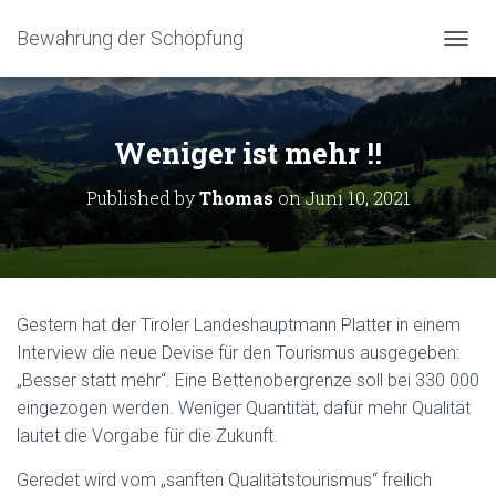
Bewahrung der Schöpfung
NAVIG
Weniger ist mehr !!
Published by
Thomas
on
Juni 10, 2021
Gestern hat der Tiroler Landeshauptmann Platter in einem
Interview die neue Devise für den Tourismus ausgegeben:
„Besser statt mehr“. Eine Bettenobergrenze soll bei 330 000
eingezogen werden. Weniger Quantität, dafür mehr Qualität
lautet die Vorgabe für die Zukunft.
Geredet wird vom „sanften Qualitätstourismus“ freilich