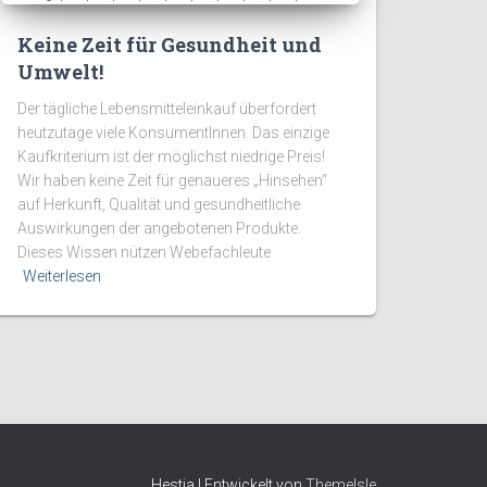
Keine Zeit für Gesundheit und
Umwelt!
Der tägliche Lebensmitteleinkauf überfordert
heutzutage viele KonsumentInnen. Das einzige
Kaufkriterium ist der möglichst niedrige Preis!
Wir haben keine Zeit für genaueres „Hinsehen“
auf Herkunft, Qualität und gesundheitliche
Auswirkungen der angebotenen Produkte.
Dieses Wissen nützen Webefachleute
Weiterlesen
Hestia | Entwickelt von
ThemeIsle