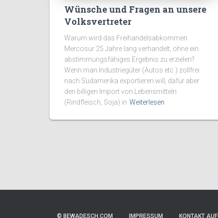
Wünsche und Fragen an unsere
Volksvertreter
Warum wird das Freihandelsabkommen
Mercosur 25 Jahre lang verhandelt, ohne ein
abstimmungsfähiges Ergebnis zu erzielen?
Wenn man Industriegüter (Autos etc.) zollfrei
nach Südamerika exportieren will, dafür aber
den billigen Import von Lebensmitteln
(Rindfleisch, Soja) in
Weiterlesen
© BEWADESCH.COM
IMPRESSUM
KONTAKT AU