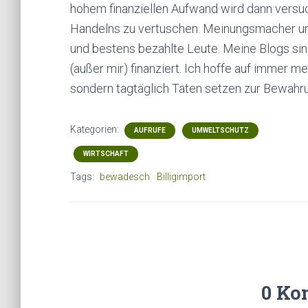
hohem finanziellen Aufwand wird dann versu
Handelns zu vertuschen. Meinungsmacher und
und bestens bezahlte Leute. Meine Blogs s
(außer mir) finanziert. Ich hoffe auf immer m
sondern tagtäglich Taten setzen zur Bewahr
Kategorien:
AUFRUFE
UMWELTSCHUTZ
WIRTSCHAFT
Tags:
bewadesch
Billigimport
0 Ko