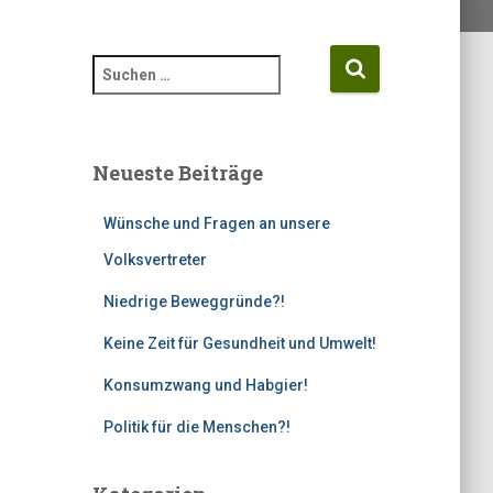
S
u
c
h
e
Neueste Beiträge
n
n
Wünsche und Fragen an unsere
a
c
Volksvertreter
h
Niedrige Beweggründe?!
:
Keine Zeit für Gesundheit und Umwelt!
Konsumzwang und Habgier!
Politik für die Menschen?!