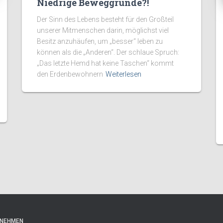
Niedrige Beweggründe?!
Der Sinn des Lebens besteht für den Großteil
unserer Mitmenschen darin, möglichst viel
Besitz anzuhäufen, um „besser“ leben zu
können als die „Anderen“. Der schlaue Spruch:
„Das letzte Hemd hat keine Taschen“ kommt
den Erdenbewohnern
Weiterlesen
FNEHMEN