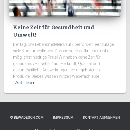
Keine Zeit für Gesundheit und
Umwelt!
Der tägliche Lebensmitteleinkauf überfordert heutzutage
viele KonsumentInnen. Das einzige Kaufkriterium ist der
möglichst niedrige Preis! Wir haben keine Zeit für
genaueres „Hinsehen“ auf Herkunft, Qualität und
gesundheitliche Auswirkungen der angebotenen
Produkte. Dieses Wissen nützen Webefachleute
Weiterlesen
© BEWADESCH.COM
IMPRESSUM
KONTAKT AUFNEHMEN