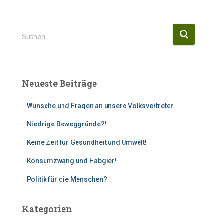
S
Suchen …
u
c
h
e
Neueste Beiträge
n
n
Wünsche und Fragen an unsere Volksvertreter
a
c
Niedrige Beweggründe?!
h
:
Keine Zeit für Gesundheit und Umwelt!
Konsumzwang und Habgier!
Politik für die Menschen?!
Kategorien