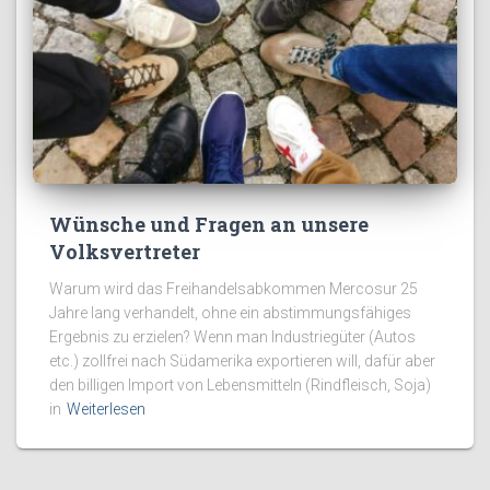
Wünsche und Fragen an unsere
Volksvertreter
Warum wird das Freihandelsabkommen Mercosur 25
Jahre lang verhandelt, ohne ein abstimmungsfähiges
Ergebnis zu erzielen? Wenn man Industriegüter (Autos
etc.) zollfrei nach Südamerika exportieren will, dafür aber
den billigen Import von Lebensmitteln (Rindfleisch, Soja)
in
Weiterlesen