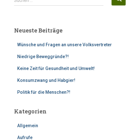
Suchen …
u
c
h
e
Neueste Beiträge
n
n
Wünsche und Fragen an unsere Volksvertreter
a
c
Niedrige Beweggründe?!
h
:
Keine Zeit für Gesundheit und Umwelt!
Konsumzwang und Habgier!
Politik für die Menschen?!
Kategorien
Allgemein
Aufrufe