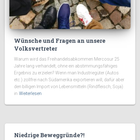
Wünsche und Fragen an unsere
Volksvertreter
Warum wird das Freihandelsabkommen Mercosur 25
Jahre lang verhandelt, ohne ein abstimmungsfähiges
Ergebnis zu erzielen? Wenn man Industriegüter (Autos
etc.) zollfrei nach Südamerika exportieren will, dafür aber
den billigen Import von Lebensmitteln (Rindfleisch, Soja)
in
Weiterlesen
Niedrige Beweggründe?!