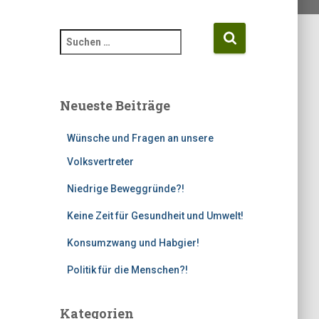
S
u
c
h
e
Neueste Beiträge
n
n
Wünsche und Fragen an unsere
a
c
Volksvertreter
h
Niedrige Beweggründe?!
:
Keine Zeit für Gesundheit und Umwelt!
Konsumzwang und Habgier!
Politik für die Menschen?!
Kategorien