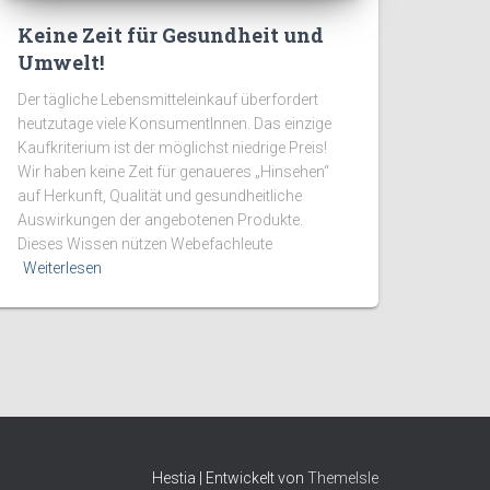
Keine Zeit für Gesundheit und
Umwelt!
Der tägliche Lebensmitteleinkauf überfordert
heutzutage viele KonsumentInnen. Das einzige
Kaufkriterium ist der möglichst niedrige Preis!
Wir haben keine Zeit für genaueres „Hinsehen“
auf Herkunft, Qualität und gesundheitliche
Auswirkungen der angebotenen Produkte.
Dieses Wissen nützen Webefachleute
Weiterlesen
Hestia | Entwickelt von
ThemeIsle