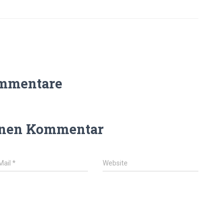
mmentare
inen Kommentar
Mail
*
Website