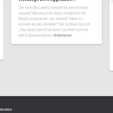
Der Sinn des Lebens besteht für den Großteil
unserer Mitmenschen darin, möglichst viel
Besitz anzuhäufen, um „besser“ leben zu
können als die „Anderen“. Der schlaue Spruch:
„Das letzte Hemd hat keine Taschen“ kommt
den Erdenbewohnern
Weiterlesen
FNEHMEN