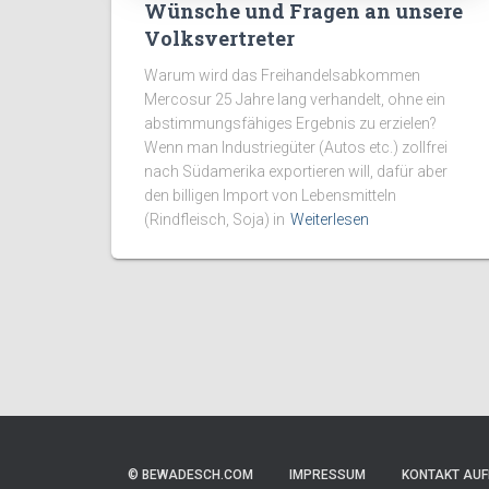
Wünsche und Fragen an unsere
Volksvertreter
Warum wird das Freihandelsabkommen
Mercosur 25 Jahre lang verhandelt, ohne ein
abstimmungsfähiges Ergebnis zu erzielen?
Wenn man Industriegüter (Autos etc.) zollfrei
nach Südamerika exportieren will, dafür aber
den billigen Import von Lebensmitteln
(Rindfleisch, Soja) in
Weiterlesen
© BEWADESCH.COM
IMPRESSUM
KONTAKT AU