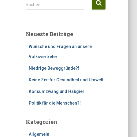
S
Suchen …
u
c
h
e
Neueste Beiträge
n
n
Wünsche und Fragen an unsere
a
c
Volksvertreter
h
Niedrige Beweggründe?!
:
Keine Zeit für Gesundheit und Umwelt!
Konsumzwang und Habgier!
Politik für die Menschen?!
Kategorien
Allgemein