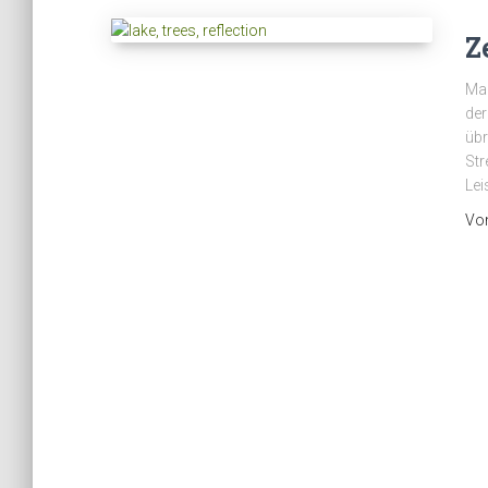
Z
Man
der
übr
Str
Lei
Vo