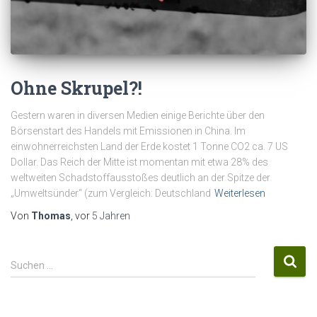
Ohne Skrupel?!
Gestern waren in diversen Medien einige Berichte über den
Börsenstart des Handels mit Emissionen in China. Im
einwohnerreichsten Land der Erde kostet 1 Tonne CO2 ca. 7 US
Dollar. Das Reich der Mitte ist momentan mit etwa 28% des
weltweiten Schadstoffausstoßes deutlich an der Spitze der
„Umweltsünder“ (zum Vergleich: Deutschland
Weiterlesen
Von
Thomas
, vor
5 Jahren
S
Suchen …
u
c
h