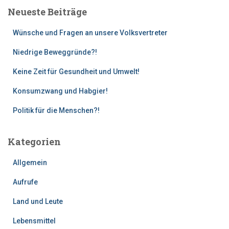
e
Neueste Beiträge
n
n
Wünsche und Fragen an unsere Volksvertreter
a
c
Niedrige Beweggründe?!
h
:
Keine Zeit für Gesundheit und Umwelt!
Konsumzwang und Habgier!
Politik für die Menschen?!
Kategorien
Allgemein
Aufrufe
Land und Leute
Lebensmittel