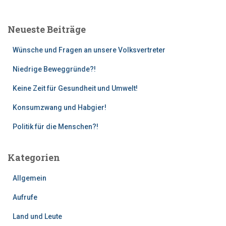
h
e
Neueste Beiträge
n
n
Wünsche und Fragen an unsere Volksvertreter
a
c
Niedrige Beweggründe?!
h
:
Keine Zeit für Gesundheit und Umwelt!
Konsumzwang und Habgier!
Politik für die Menschen?!
Kategorien
Allgemein
Aufrufe
Land und Leute