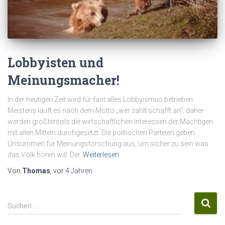
Lobbyisten und
Meinungsmacher!
In der heutigen Zeit wird für fast alles Lobbyismus betrieben.
Meistens läuft es nach dem Motto „wer zahlt schafft an“, daher
werden größtenteils die wirtschaftlichen Interessen der Mächtigen
mit allen Mitteln durchgesetzt. Die politischen Parteien geben
Unsummen für Meinungsforschung aus, um sicher zu sein was
das Volk hören will. Der
Weiterlesen
Von
Thomas
, vor
4 Jahren
S
Suchen …
u
c