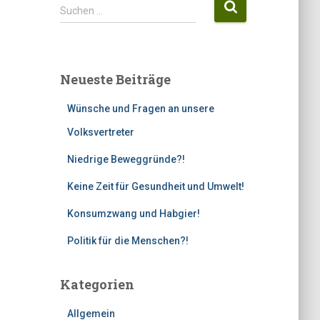
S
Suchen …
u
c
h
e
Neueste Beiträge
n
n
Wünsche und Fragen an unsere
a
c
Volksvertreter
h
Niedrige Beweggründe?!
:
Keine Zeit für Gesundheit und Umwelt!
Konsumzwang und Habgier!
Politik für die Menschen?!
Kategorien
Allgemein