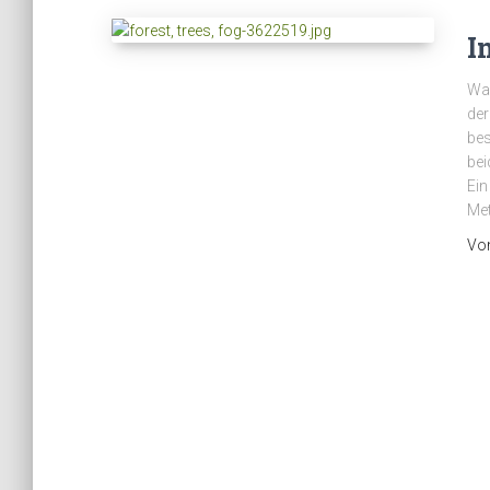
I
Was
der
bes
bei
Ein
Met
Vo