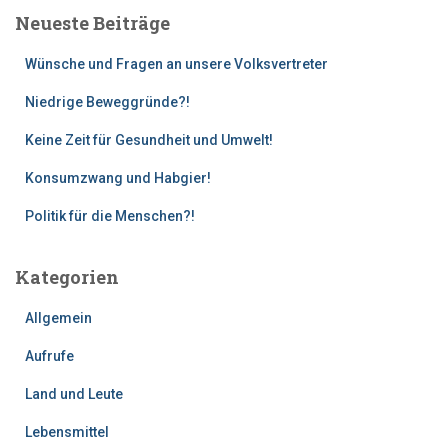
e
Neueste Beiträge
n
n
Wünsche und Fragen an unsere Volksvertreter
a
c
Niedrige Beweggründe?!
h
:
Keine Zeit für Gesundheit und Umwelt!
Konsumzwang und Habgier!
Politik für die Menschen?!
Kategorien
Allgemein
Aufrufe
Land und Leute
Lebensmittel